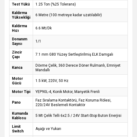
Test Yükü
1.25 Ton (%25 Tolerans)
Kaldırma
6 Metre (100 metreye kadar uzatılabilir)
Yüksekliği
Kaldırma
6.6 Mt/Dk
Hızı
Donanım
1/1
Sayısı
Zincir
7.1 mm G80 Yüzey Sertleştirilmiş ELK Damgalı
Çapı
Dövme Çelik, 360 Derece Döner Rulmanlı, Emniyet
Kanca
Mandallı
Motor
1.5 kW, 220V, 50 Hz
Gücü
Motor Tipi
YEP90L-4, Konik Motor, Manyetik Frenli
Faz Sıralama Kontaktörü, Faz Koruma Rölesi,
Pano
220/24V Beslemeli Kontaktör
Kumanda
5 Mt Çelik Telli 6x2.5 / 24V Start-Stop Buton Enerjisi
Kablosu
Limit
Aşağı ve Yukarı
Switch