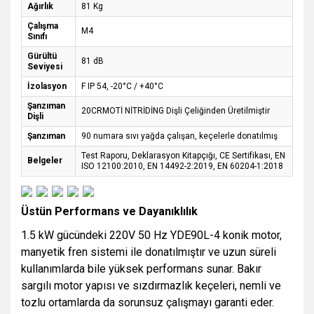
Ağırlık
81 Kg
Çalışma
M4
Sınıfı
Gürültü
81 dB
Seviyesi
İzolasyon
F IP 54, -20°C / +40°C
Şanzıman
20CRMOTİ NİTRİDİNG Dişli Çeliğinden Üretilmiştir
Dişli
Şanzıman
90 numara sıvı yağda çalışan, keçelerle donatılmış
Test Raporu, Deklarasyon Kitapçığı, CE Sertifikası, EN
Belgeler
ISO 12100:2010, EN 14492-2:2019, EN 60204-1:2018
Üstün Performans ve Dayanıklılık
1.5 kW gücündeki 220V 50 Hz YDE90L-4 konik motor,
manyetik fren sistemi ile donatılmıştır ve uzun süreli
kullanımlarda bile yüksek performans sunar. Bakır
sargılı motor yapısı ve sızdırmazlık keçeleri, nemli ve
tozlu ortamlarda da sorunsuz çalışmayı garanti eder.