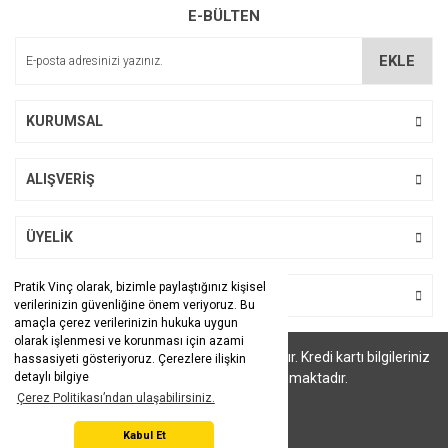
E-BÜLTEN
Ürün açıklamasında eksik bilgiler bulunuyor.
Ürün bilgilerinde hatalar bulunuyor.
EKLE
Ürün fiyatı diğer sitelerden daha pahalı.
Bu ürüne benzer farklı alternatifler olmalı.
KURUMSAL
ALIŞVERİŞ
Gönder
ÜYELİK
Pratik Vinç olarak, bizimle paylaştığınız kişisel
BİZİ TAKİP EDİN
verilerinizin güvenliğine önem veriyoruz. Bu
amaçla çerez verilerinizin hukuka uygun
olarak işlenmesi ve korunması için azami
Pratik Vinç 2011-2024 © Tüm hakları saklıdır. Kredi kartı bilgileriniz
hassasiyeti gösteriyoruz. Çerezlere ilişkin
256bit SSL sertifikası ile korunmaktadır.
detaylı bilgiye
Çerez Politikası’ndan ulaşabilirsiniz.
Kabul Et