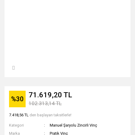
71.619,20 TL
%30
102.313,14 TL
7.418,56 TL
den başlayan taksitlerle!
Kategori
Manuel Şaryolu Zincirli Vinç
Marka
Pratik Vinç