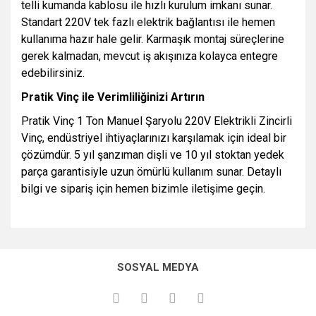
telli kumanda kablosu ile hızlı kurulum imkanı sunar.
Standart 220V tek fazlı elektrik bağlantısı ile hemen
kullanıma hazır hale gelir. Karmaşık montaj süreçlerine
gerek kalmadan, mevcut iş akışınıza kolayca entegre
edebilirsiniz.
Pratik Vinç ile Verimliliğinizi Artırın
Pratik Vinç 1 Ton Manuel Şaryolu 220V Elektrikli Zincirli
Vinç, endüstriyel ihtiyaçlarınızı karşılamak için ideal bir
çözümdür. 5 yıl şanzıman dişli ve 10 yıl stoktan yedek
parça garantisiyle uzun ömürlü kullanım sunar. Detaylı
bilgi ve sipariş için hemen bizimle iletişime geçin.
Bu ürünün fiyat bilgisi, resim, ürün açıklamalarında ve diğer
konularda yetersiz gördüğünüz noktaları öneri formunu
Bu ürüne ilk yorumu siz yapın!
kullanarak tarafımıza iletebilirsiniz.
SOSYAL MEDYA
Görüş ve önerileriniz için teşekkür ederiz.
Yorum Yaz
Ürün resmi kalitesiz, bozuk veya görüntülenemiyor.