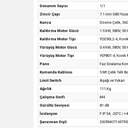
Donanım Sayısı
1/1
Zincir Çapı
7.1 mm G80 Yüzey
Kanca
Dövme Çelik, 360
Kaldırma Motor Gücü
1.5 kW, 380V, 50
Kaldırma Motor Tipi
YDE90L2-4, Konik
Yürüyüş Motor Gücü
0.4 kW, 380V, 50
Yürüyüş Motor Tipi
YEP801-4, Konik M
Pano
Faz Sıralama Kon
Kumanda Kablosu
5 Mt Çelik Telli 8
Limit Switch
Aşağı ve Yukarı
Ağırlık
111 Kg
Çalışma Sınıfı
M4
Gürültü Seviyesi
81 dB
İzolasyon
F IP 54, -20°C / +
Şanzıman Dişli
20CRMOTİ NİTRİDİ