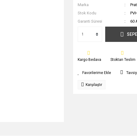
Marka
Prat
Stok Kodu
PV
Garanti Süresi
60 
SEPE
Kargo Bedava
Stoktan Teslim
Tavsiy
Karşılaştır