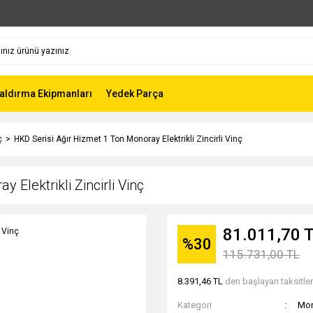
aldırma Ekipmanları
Yedek Parça
ç
HKD Serisi Ağır Hizmet 1 Ton Monoray Elektrikli Zincirli Vinç
 Elektrikli Zincirli Vinç
81.011,70 
%30
115.731,00 TL
8.391,46 TL
den başlayan taksitler
Kategori
Mon