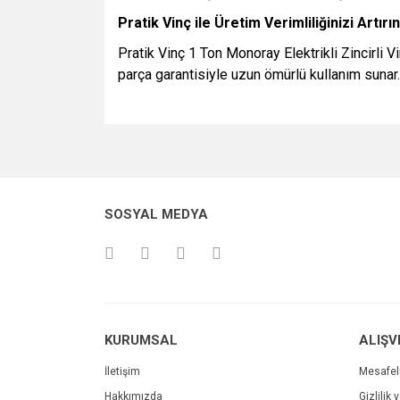
Pratik Vinç ile Üretim Verimliliğinizi Artırın
Pratik Vinç 1 Ton Monoray Elektrikli Zincirli V
parça garantisiyle uzun ömürlü kullanım sunar. 
Bu ürünün fiyat bilgisi, resim, ürün açıklamalarında v
Görüş ve önerileriniz için teşekkür ederiz.
Ürün resmi kalitesiz, bozuk veya görüntülenemiyo
SOSYAL MEDYA
Ürün açıklamasında eksik bilgiler bulunuyor.
Ürün bilgilerinde hatalar bulunuyor.
Ürün fiyatı diğer sitelerden daha pahalı.
Bu ürüne benzer farklı alternatifler olmalı.
KURUMSAL
ALIŞV
İletişim
Mesafel
Hakkımızda
Gizlilik 