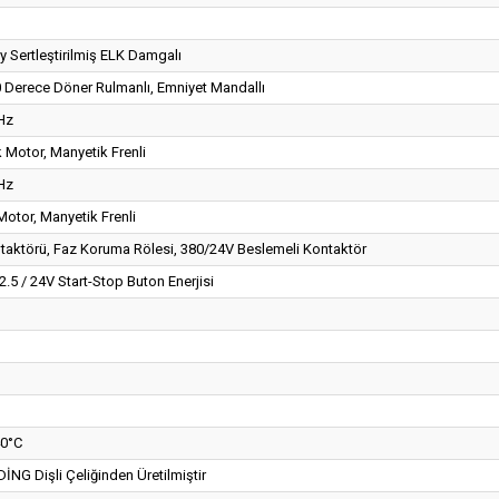
 Sertleştirilmiş ELK Damgalı
 Derece Döner Rulmanlı, Emniyet Mandallı
 Hz
 Motor, Manyetik Frenli
 Hz
otor, Manyetik Frenli
taktörü, Faz Koruma Rölesi, 380/24V Beslemeli Kontaktör
x2.5 / 24V Start-Stop Buton Enerjisi
40°C
NG Dişli Çeliğinden Üretilmiştir