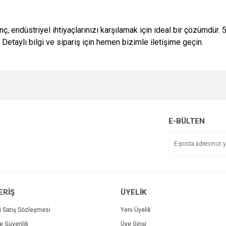
inç, endüstriyel ihtiyaçlarınızı karşılamak için ideal bir çözümdür.
Detaylı bilgi ve sipariş için hemen bizimle iletişime geçin.
e diğer konularda yetersiz gördüğünüz noktaları öneri formunu kullanarak tarafımı
Bu ürüne ilk yorumu siz yapın!
r.
Yorum Yaz
E-BÜLTEN
ERİŞ
ÜYELİK
i Satış Sözleşmesi
Yeni Üyelik
ve Güvenlik
Üye Girişi