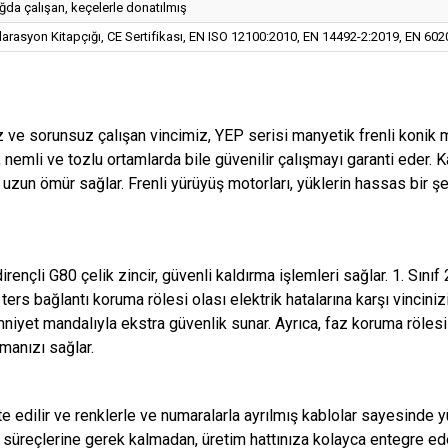
ğda çalışan, keçelerle donatılmış
larasyon Kitapçığı, CE Sertifikası, EN ISO 12100:2010, EN 14492-2:2019, EN 60
ve sorunsuz çalışan vincimiz, YEP serisi manyetik frenli konik m
 nemli ve tozlu ortamlarda bile güvenilir çalışmayı garanti eder. 
e uzun ömür sağlar. Frenli yürüyüş motorları, yüklerin hassas bir ş
irençli G80 çelik zincir, güvenli kaldırma işlemleri sağlar. 1. Sın
n, ters bağlantı koruma rölesi olası elektrik hatalarına karşı vinci
iyet mandalıyla ekstra güvenlik sunar. Ayrıca, faz koruma rölesi v
manızı sağlar.
edilir ve renklerle ve numaralarla ayrılmış kablolar sayesinde y
j süreçlerine gerek kalmadan, üretim hattınıza kolayca entegre ede