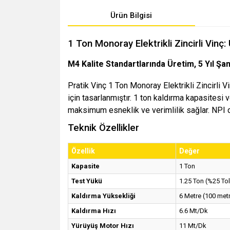
Ürün Bilgisi
1 Ton Monoray Elektrikli Zincirli Vinç:
M4 Kalite Standartlarında Üretim, 5 Yıl Şa
Pratik Vinç 1 Ton Monoray Elektrikli Zincirli 
için tasarlanmıştır. 1 ton kaldırma kapasitesi 
maksimum esneklik ve verimlilik sağlar. NPI de
Teknik Özellikler
Özellik
Değer
Kapasite
1 Ton
Test Yükü
1.25 Ton (%25 To
Kaldırma Yüksekliği
6 Metre (100 metr
Kaldırma Hızı
6.6 Mt/Dk
Yürüyüş Motor Hızı
11 Mt/Dk