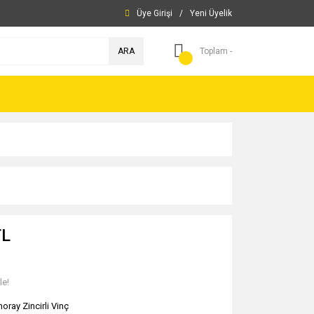
Üye Girişi
/
Yeni Üyelik
ARA
Toplam -
TL
le!
oray Zincirli Vinç