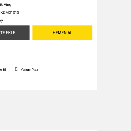
ik Vinç
HKDM0101S
Ay
TE EKLE
HEMEN AL
e Et
Yorum Yaz