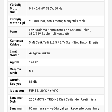
Yürüyüş
Motor
0.1 - 0.4 kW, 380V, 50 Hz
Gücü
Yürüyüş
YEP801-2/8, Konik Motor, Manyetik Frenli
Motor Tipi
Faz Sıralama Kontaktörü, Faz Koruma Rölesi,
Pano
380/24V Beslemeli Kontaktör
Kumanda
5 Mt Çelik Telli 8x2.5 / 24V Start-Stop Buton Enerjisi
Kablosu
Limit
Aşağı ve Yukarı
Switch
Ağırlık
141 Kg
Çalışma
M4
Sınıfı
Gürültü
81 dB
Seviyesi
İzolasyon
F IP 54, -20°C / +40°C
Şanzıman
20CRMOTİ NİTRİDİNG Dişli Çeliğinden Üretilmiştir
Dişli
Şanzıman
90 numara sıvı yağda çalışan, keçelerle donatılmış