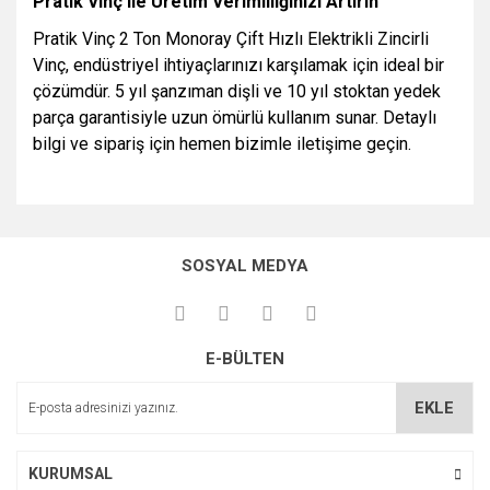
Pratik Vinç ile Üretim Verimliliğinizi Artırın
Pratik Vinç 2 Ton Monoray Çift Hızlı Elektrikli Zincirli
Vinç, endüstriyel ihtiyaçlarınızı karşılamak için ideal bir
çözümdür. 5 yıl şanzıman dişli ve 10 yıl stoktan yedek
parça garantisiyle uzun ömürlü kullanım sunar. Detaylı
bilgi ve sipariş için hemen bizimle iletişime geçin.
Bu ürünün fiyat bilgisi, resim, ürün açıklamalarında ve diğer
konularda yetersiz gördüğünüz noktaları öneri formunu
Bu ürüne ilk yorumu siz yapın!
kullanarak tarafımıza iletebilirsiniz.
SOSYAL MEDYA
Görüş ve önerileriniz için teşekkür ederiz.
Yorum Yaz
Ürün resmi kalitesiz, bozuk veya görüntülenemiyor.
E-BÜLTEN
Ürün açıklamasında eksik bilgiler bulunuyor.
Ürün bilgilerinde hatalar bulunuyor.
EKLE
Ürün fiyatı diğer sitelerden daha pahalı.
Bu ürüne benzer farklı alternatifler olmalı.
KURUMSAL