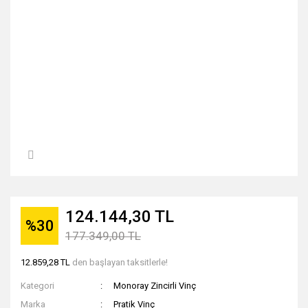
124.144,30 TL
%30
177.349,00 TL
12.859,28 TL
den başlayan taksitlerle!
Kategori
Monoray Zincirli Vinç
Marka
Pratik Vinç