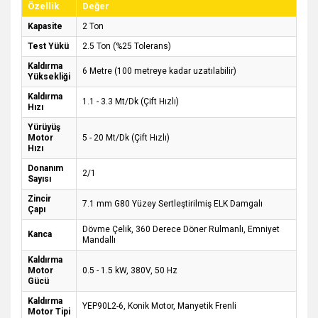
Özellik
Değer
Kapasite
2 Ton
Test Yükü
2.5 Ton (%25 Tolerans)
Kaldırma
6 Metre (100 metreye kadar uzatılabilir)
Yüksekliği
Kaldırma
1.1 - 3.3 Mt/Dk (Çift Hızlı)
Hızı
Yürüyüş
Motor
5 - 20 Mt/Dk (Çift Hızlı)
Hızı
Donanım
2/1
Sayısı
Zincir
7.1 mm G80 Yüzey Sertleştirilmiş ELK Damgalı
Çapı
Dövme Çelik, 360 Derece Döner Rulmanlı, Emniyet
Kanca
Mandallı
Kaldırma
Motor
0.5 - 1.5 kW, 380V, 50 Hz
Gücü
Kaldırma
YEP90L2-6, Konik Motor, Manyetik Frenli
Motor Tipi