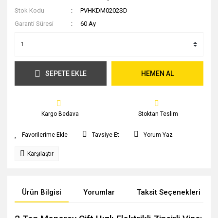
Stok Kodu
PVHKDM0202SD
Garanti Süresi
60 Ay
SEPETE EKLE
HEMEN AL
Kargo Bedava
Stoktan Teslim
Tavsiye Et
Yorum Yaz
Karşılaştır
Ürün Bilgisi
Yorumlar
Taksit Seçenekleri