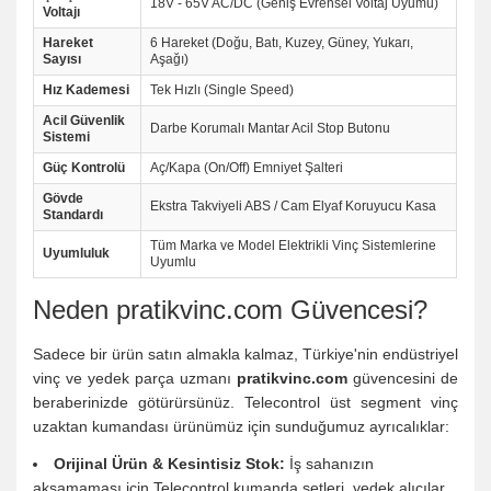
18V - 65V AC/DC (Geniş Evrensel Voltaj Uyumu)
Voltajı
Hareket
6 Hareket (Doğu, Batı, Kuzey, Güney, Yukarı,
Sayısı
Aşağı)
Hız Kademesi
Tek Hızlı (Single Speed)
Acil Güvenlik
Darbe Korumalı Mantar Acil Stop Butonu
Sistemi
Güç Kontrolü
Aç/Kapa (On/Off) Emniyet Şalteri
Gövde
Ekstra Takviyeli ABS / Cam Elyaf Koruyucu Kasa
Standardı
Tüm Marka ve Model Elektrikli Vinç Sistemlerine
Uyumluluk
Uyumlu
Neden pratikvinc.com Güvencesi?
Sadece bir ürün satın almakla kalmaz, Türkiye'nin endüstriyel
vinç ve yedek parça uzmanı
pratikvinc.com
güvencesini de
beraberinizde götürürsünüz. Telecontrol üst segment vinç
uzaktan kumandası ürünümüz için sunduğumuz ayrıcalıklar:
Orijinal Ürün & Kesintisiz Stok:
İş sahanızın
aksamaması için Telecontrol kumanda setleri, yedek alıcılar