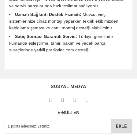
ve servis parçalarında hızlı teslimat sağlıyoruz.
Uzman Bağlantı Destek Hizmeti:
Mevcut vinç
sistemlerinize cihaz montajı yaparken teknik ekibimizden
kablolama şeması ve canlı montaj desteği alabilirsiniz.
Satış Sonrası Garantili Servis:
Türkiye genelinde
kumanda eşleştirme, tamir, bakım ve yedek parça
süreçlerinde yetkili pratikvinc.com desteği.
Bu ürünün fiyat bilgisi, resim, ürün açıklamalarında ve diğer
konularda yetersiz gördüğünüz noktaları öneri formunu
Bu ürüne ilk yorumu siz yapın!
kullanarak tarafımıza iletebilirsiniz.
SOSYAL MEDYA
Görüş ve önerileriniz için teşekkür ederiz.
Yorum Yaz
Ürün resmi kalitesiz, bozuk veya görüntülenemiyor.
E-BÜLTEN
Ürün açıklamasında eksik bilgiler bulunuyor.
Ürün bilgilerinde hatalar bulunuyor.
EKLE
Ürün fiyatı diğer sitelerden daha pahalı.