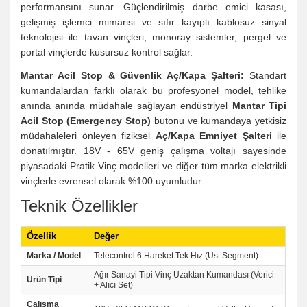
performansını sunar. Güçlendirilmiş darbe emici kasası,
gelişmiş işlemci mimarisi ve sıfır kayıplı kablosuz sinyal
teknolojisi ile tavan vinçleri, monoray sistemler, pergel ve
portal vinçlerde kusursuz kontrol sağlar.
Mantar Acil Stop & Güvenlik Aç/Kapa Şalteri:
Standart
kumandalardan farklı olarak bu profesyonel model, tehlike
anında anında müdahale sağlayan endüstriyel
Mantar Tipi
Acil Stop (Emergency Stop)
butonu ve kumandaya yetkisiz
müdahaleleri önleyen fiziksel
Aç/Kapa Emniyet Şalteri
ile
donatılmıştır. 18V - 65V geniş çalışma voltajı sayesinde
piyasadaki Pratik Vinç modelleri ve diğer tüm marka elektrikli
vinçlerle evrensel olarak %100 uyumludur.
Teknik Özellikler
Özellik
Değer
Marka / Model
Telecontrol 6 Hareket Tek Hız (Üst Segment)
Ağır Sanayi Tipi Vinç Uzaktan Kumandası (Verici
Ürün Tipi
+ Alıcı Set)
Çalışma