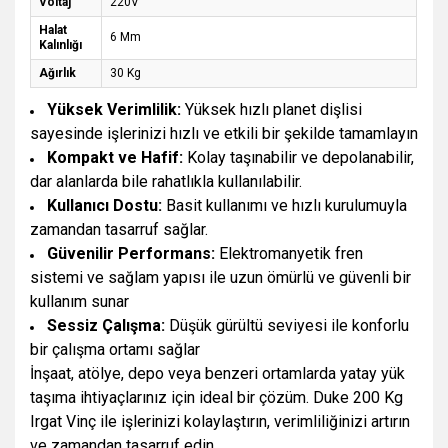
Voltaj
220V
Halat
6 Mm
Kalınlığı
Ağırlık
30 Kg
Yüksek Verimlilik:
Yüksek hızlı planet dişlisi
sayesinde işlerinizi hızlı ve etkili bir şekilde tamamlayın
Kompakt ve Hafif:
Kolay taşınabilir ve depolanabilir,
dar alanlarda bile rahatlıkla kullanılabilir.
Kullanıcı Dostu:
Basit kullanımı ve hızlı kurulumuyla
zamandan tasarruf sağlar.
Güvenilir Performans:
Elektromanyetik fren
sistemi ve sağlam yapısı ile uzun ömürlü ve güvenli bir
kullanım sunar
Sessiz Çalışma:
Düşük gürültü seviyesi ile konforlu
bir çalışma ortamı sağlar
İnşaat, atölye, depo veya benzeri ortamlarda yatay yük
taşıma ihtiyaçlarınız için ideal bir çözüm. Duke 200 Kg
Irgat Vinç ile işlerinizi kolaylaştırın, verimliliğinizi artırın
ve zamandan tasarruf edin.