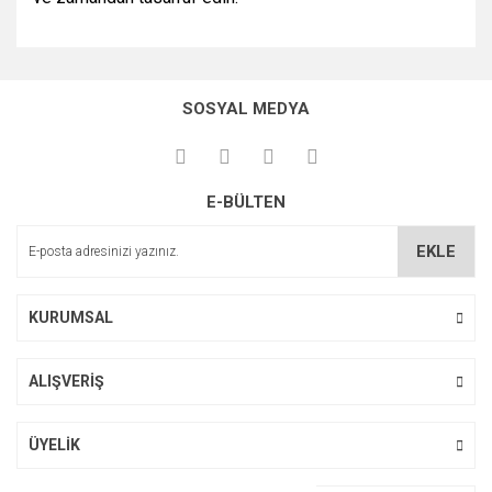
Bu ürünün fiyat bilgisi, resim, ürün açıklamalarında ve diğer
konularda yetersiz gördüğünüz noktaları öneri formunu
Bu ürüne ilk yorumu siz yapın!
kullanarak tarafımıza iletebilirsiniz.
SOSYAL MEDYA
Görüş ve önerileriniz için teşekkür ederiz.
Yorum Yaz
Ürün resmi kalitesiz, bozuk veya görüntülenemiyor.
E-BÜLTEN
Ürün açıklamasında eksik bilgiler bulunuyor.
Ürün bilgilerinde hatalar bulunuyor.
EKLE
Ürün fiyatı diğer sitelerden daha pahalı.
Bu ürüne benzer farklı alternatifler olmalı.
KURUMSAL
ALIŞVERİŞ
Gönder
ÜYELİK